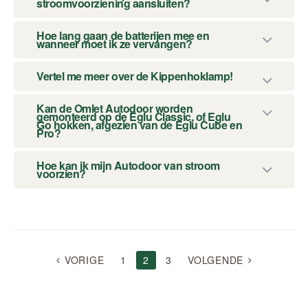
stroomvoorziening aansluiten?
Hoe lang gaan de batterijen mee en
wanneer moet ik ze vervangen?
Vertel me meer over de Kippenhoklamp!
Kan de Omlet Autodoor worden
gemonteerd op de Eglu Classic, of Eglu
Go hokken, afgezien van de Eglu Cube en
Pro?
Hoe kan ik mijn Autodoor van stroom
voorzien?
BERICHTEN
VORIGE
1
2
3
VOLGENDE
NAVIGATIE