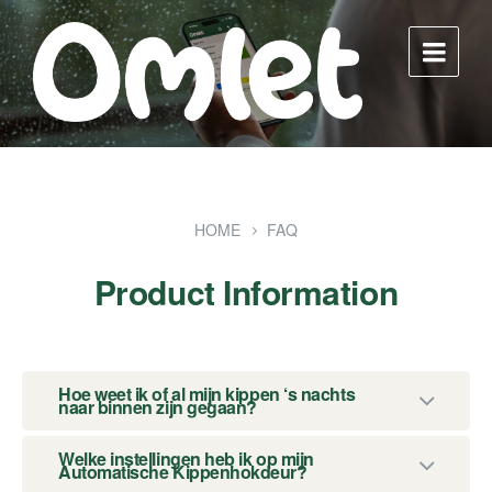
Skip
Skip
Skip
to
to
to
content
main
footer
navigation
HOME
FAQ
Product Information
Hoe weet ik of al mijn kippen ‘s nachts
naar binnen zijn gegaan?
Welke instellingen heb ik op mijn
Automatische Kippenhokdeur?