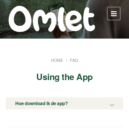
Skip
Skip
Skip
to
to
to
content
main
footer
navigation
HOME
FAQ
Using the App
Hoe download ik de app?