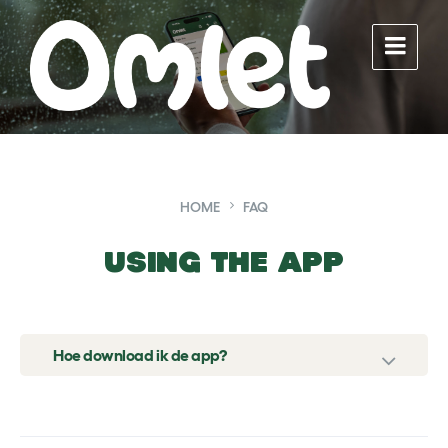
Skip
Skip
Skip
to
to
to
content
main
footer
navigation
HOME
FAQ
Using the App
Hoe download ik de app?