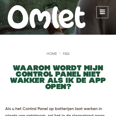
Skip
Skip
Skip
to
to
to
content
main
footer
navigation
HOME
FAQ
Waarom wordt mijn
Control Panel niet
wakker als ik de app
open?
Als u het Control Panel op batterijen laat werken in
plaats van netstroom, zal het in de slaapstand gaan