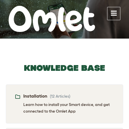
Skip
Skip
Skip
to
to
to
content
main
footer
navigation
Knowledge Base
Installation
(12 Articles)
Learn how to install your Smart device, and get
connected to the Omlet App