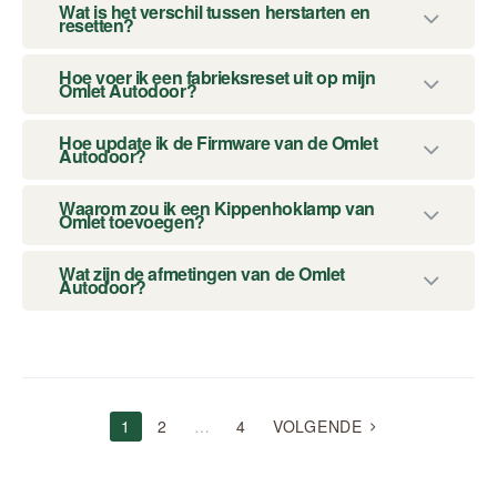
Wat is het verschil tussen herstarten en
resetten?
Hoe voer ik een fabrieksreset uit op mijn
Omlet Autodoor?
Hoe update ik de Firmware van de Omlet
Autodoor?
Waarom zou ik een Kippenhoklamp van
Omlet toevoegen?
Wat zijn de afmetingen van de Omlet
Autodoor?
BERICHTEN
1
2
…
4
VOLGENDE
NAVIGATIE