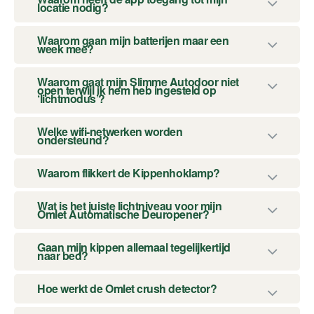
locatie nodig?
Waarom gaan mijn batterijen maar een
week mee?
Waarom gaat mijn Slimme Autodoor niet
open terwijl ik hem heb ingesteld op
‘lichtmodus’?
Welke wifi-netwerken worden
ondersteund?
Waarom flikkert de Kippenhoklamp?
Wat is het juiste lichtniveau voor mijn
Omlet Automatische Deuropener?
Gaan mijn kippen allemaal tegelijkertijd
naar bed?
Hoe werkt de Omlet crush detector?